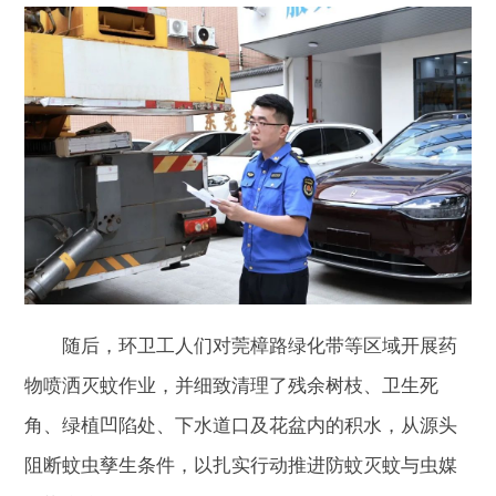
随后，环卫工人们对莞樟路绿化带等区域开展药
物喷洒灭蚊作业，并细致清理了残余树枝、卫生死
角、绿植凹陷处、下水道口及花盆内的积水，从源头
阻断蚊虫孳生条件，以扎实行动推进防蚊灭蚊与虫媒