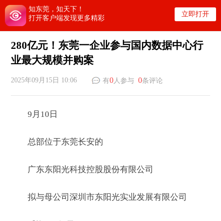
知东莞，知天下！
立即打开
打开客户端发现更多精彩
280亿元！东莞一企业参与国内数据中心行
业最大规模并购案
0
0
2025年09月15日 10:06
有
人参与
条评论
9月10日
总部位于东莞长安的
广东东阳光科技控股股份有限公司
拟与母公司深圳市东阳光实业发展有限公司