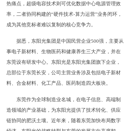
热痛点，超级电容技术则可优化数据中心电源管理效
率，二者协同构建的“硬件技术-算力运营”业务闭环，
成为其他竞标者难以复制的核心竞争力。
据悉，东阳光集团是中国民营企业500强，主要从
事电子新材料、生物医药和健康养生三大产业，并在
东莞设有研发中心。东阳光是东阳光集团旗下企业，
总部位于东莞长安，公司主营业务涉及包括电子新材
料、合金材料、化工产品、医药制造四大板块。
东莞作为全球制造业名城，在电子信息、高端制
造领域的产业基础，为东阳光提供了技术转化、供应
链协同的肥沃土壤。近年来，随着东莞加快布局数字