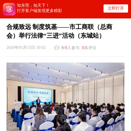
知东莞，知天下！
立即打开
打开客户端发现更多精彩
合规致远 制度筑基——市工商联（总商
会）举行法律“三进”活动（东城站）
0
0
2026年01月15日 10:02
有
人参与
条评论