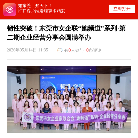
知东莞，知天下！
立即打开
打开客户端发现更多精彩
韧性突破！东莞市女企联“她频道”系列·第
二期企业经营分享会圆满举办
0
0
2026年05月14日 11:35
有
人参与
条评论